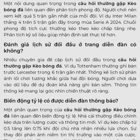
Một nội dung quan trọng trong
câu hỏi thường gặp Kèo
bóng đá
liên quan đến phân tích phong độ. Người chơi nên
xem kết quả 5 trận gần nhất của mỗi đội. Ví dụ Inter Milan
thắng 4 trên 5 trận gần đây trong mùa Serie A 2024. Chuỗi
phong độ tích cực thường kéo theo kèo chấp tăng nhẹ.
Phân tích kỹ số liệu giúp nhận định sát thực tế hơn.
Đánh giá lịch sử đối đầu ở trang diễn đàn có
không?
Nhiều chuyên gia đề cập lịch sử đối đầu trong
câu hỏi
thường gặp Kèo bóng đá
. Ví dụ Tottenham thường ghi bàn
trước Leicester trong 6 trận gần nhất. Thống kê lịch sử phản
ánh lối chơi tương khắc giữa hai đội bóng. Người chơi dựa
vào dữ liệu để dự đoán khả năng ghi bàn sớm. Thông tin
thống kê mang lại góc nhìn chiến thuật rõ ràng.
Biến động tỷ lệ có được diễn đàn thông báo?
Một phần quan trọng của
câu hỏi thường gặp Kèo bóng
đá
liên quan đến biến động tỷ lệ. Nhà cái thường điều chỉnh
kèo dựa trên lượng cược và thông tin mới. Ví dụ kèo chấp từ
0.5 tăng lên 0.75 khi đội chủ nhà nhận nhiều lựa chọn. Sự
thay đổi phản ánh niềm tin thị trường vào một cửa cược.