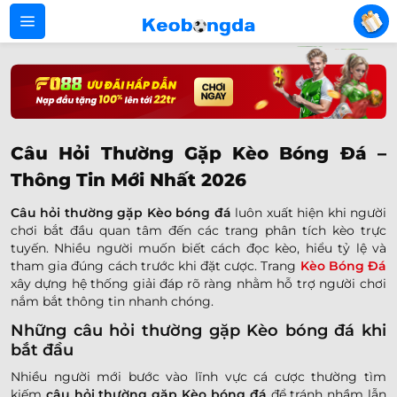
Bỏ
qua
nội
dung
Câu Hỏi Thường Gặp Kèo Bóng Đá –
Thông Tin Mới Nhất 2026
Câu hỏi thường gặp Kèo bóng đá
luôn xuất hiện khi người
chơi bắt đầu quan tâm đến các trang phân tích kèo trực
tuyến. Nhiều người muốn biết cách đọc kèo, hiểu tỷ lệ và
tham gia đúng cách trước khi đặt cược. Trang
Kèo Bóng Đá
xây dựng hệ thống giải đáp rõ ràng nhằm hỗ trợ người chơi
nắm bắt thông tin nhanh chóng.
Những câu hỏi thường gặp Kèo bóng đá khi
bắt đầu
Nhiều người mới bước vào lĩnh vực cá cược thường tìm
kiếm
câu hỏi thường gặp Kèo bóng đá
để tránh nhầm lẫn