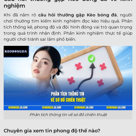
nghiệm
Khi đã nắm rõ
câu hỏi thường gặp Kèo bóng đá
, người
chơi thường tìm kiếm kinh nghiệm đọc kèo hiệu quả. Phân
tích thống kê, phong độ và đội hình đóng vai trò quan trọng
trong quá trình nhận định. Phần kinh nghiệm thực tế giúp
người chơi tránh sai lầm phổ biến.
Phân tích thông tin về sơ đồ chiến thuật
Chuyên gia xem tin phong độ thế nào?