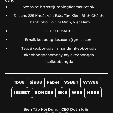
dàng.
Website:
https://jumpingfleamarket.nl/
Địa chỉ: 225 Khuất Văn Bức, Tân Kiên, Bình Chánh,
Thành phố Hồ Chí Minh, Việt Nam
SĐT: 0910341302
Email:
keobongdasacom@gmail.com
Tag:
#keobongda #nhandinhkeobongda
#keobongdahomnay #tylekeobongda
#soikeobongda
fb88
Sin88
Fabet
VSBET
WW88
188BET
BONG88
BK8
W88
HB88
Biên Tập Nội Dung :
CEO Doãn Kiên