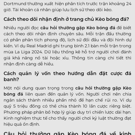
Dortmund thường xuất hiện phân tích trước trận khoảng 24
giờ. Tài khoản cá nhân giúp lưu lịch sử theo dõi kèo.
Cách theo dõi nhận định ở trang chủ Kèo bóng đá?
Nhiều người đọc
câu hỏi thường gặp Kèo bóng đá
để biết
cách theo dõi nhận định chuyên sâu. Mỗi trận đấu thường
có phần phân tích phong độ, lịch sử đối đầu và đội hình dự
kiến. Ví dụ Real Madrid ghi trung bình 2.1 bàn mỗi trận trong
mùa La Liga 2024. Dữ liệu thống kê hỗ trợ người chơi đánh
giá khả năng nổ tài hoặc xỉu. Thông tin càng chi tiết thì
nhận định càng dễ hiểu.
Cách quản lý vốn theo hướng dẫn đặt cược đá
banh?
Một nội dung quan trọng trong
câu hỏi thường gặp Kèo
bóng đá
liên quan đến quản lý vốn. Người chơi nên chia
ngân sách thành nhiều phần nhỏ để hạn chế rủi ro. Ví dụ
quỹ 5 triệu đồng có thể chia thành 10 lần cược riêng biệt.
Phương pháp phân bổ hợp lý giúp duy trì chiến lược dài hạn.
Kinh nghiệm thực tế cho thấy người chơi kỷ luật thường đạt
hiệu quả ổn định.
Câu hỏi thưởng gặp Kèo bóng đá về kinh