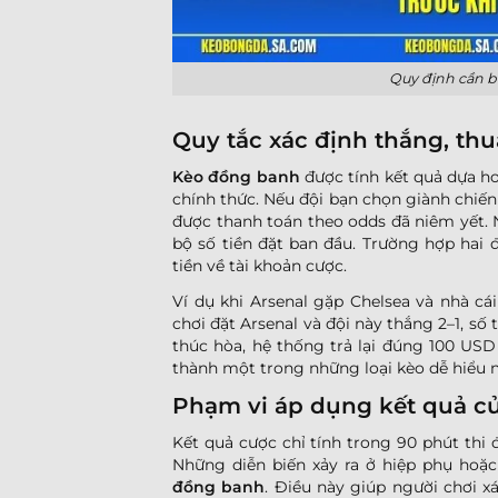
Quy định cần bi
Quy tắc xác định thắng, th
Kèo đồng banh
được tính kết quả dựa ho
chính thức. Nếu đội bạn chọn giành chiến 
được thanh toán theo odds đã niêm yết. N
bộ số tiền đặt ban đầu. Trường hợp hai 
tiền về tài khoản cược.
Ví dụ khi Arsenal gặp Chelsea và nhà c
chơi đặt Arsenal và đội này thắng 2–1, số
thúc hòa, hệ thống trả lại đúng 100 US
thành một trong những loại kèo dễ hiểu 
Phạm vi áp dụng kết quả c
Kết quả cược chỉ tính trong 90 phút thi 
Những diễn biến xảy ra ở hiệp phụ hoặc
đồng banh
. Điều này giúp người chơi x