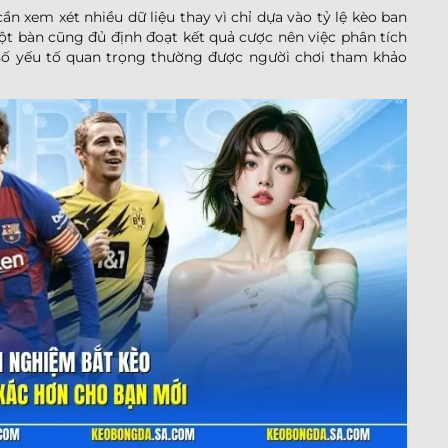
ần xem xét nhiều dữ liệu thay vì chỉ dựa vào tỷ lệ kèo ban
một bàn cũng đủ định đoạt kết quả cược nên việc phân tích
ột số yếu tố quan trọng thường được người chơi tham khảo