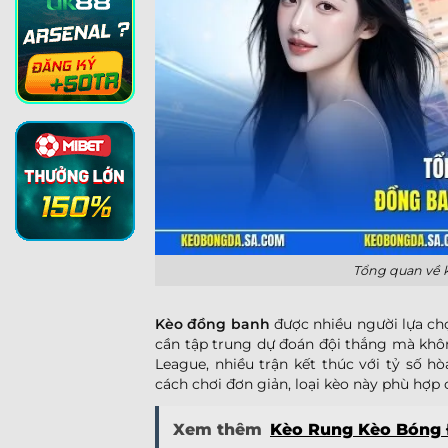
Tổng quan về 
Kèo đồng banh
được nhiều người lựa chọ
cần tập trung dự đoán đội thắng mà khôn
League, nhiều trận kết thúc với tỷ số h
cách chơi đơn giản, loại kèo này phù hợp
Xem thêm
Kèo Rung Kèo Bóng Đ