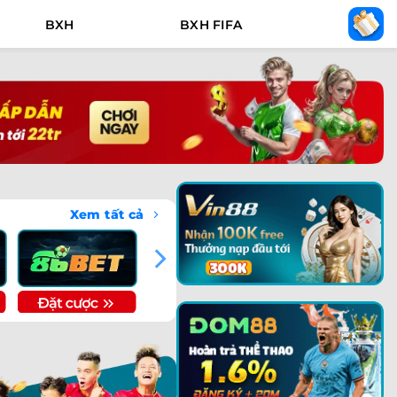
BXH
BXH FIFA
Xem tất cả