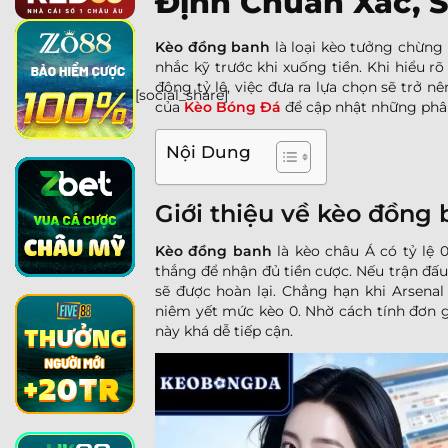
Định Chuẩn Xác, S
Kèo đồng banh
là loại kèo tưởng chừng 
nhắc kỹ trước khi xuống tiền. Khi hiểu rõ
động tỷ lệ, việc đưa ra lựa chọn sẽ trở nê
[social_share]
của
Kèo Bóng Đá
để cập nhật những phân 
Nội Dung
Giới thiệu về kèo đồng
Kèo đồng banh
là kèo châu Á có tỷ lệ 
thắng để nhận đủ tiền cược. Nếu trận đấu 
sẽ được hoàn lại. Chẳng hạn khi Arsena
niêm yết mức kèo 0. Nhờ cách tính đơn gi
này khá dễ tiếp cận.