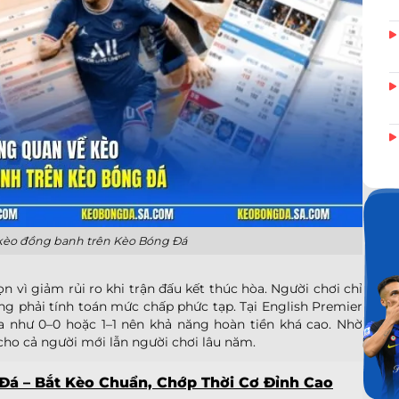
kèo đồng banh trên Kèo Bóng Đá
n vì giảm rủi ro khi trận đấu kết thúc hòa. Người chơi chỉ
g phải tính toán mức chấp phức tạp. Tại English Premier
òa như 0–0 hoặc 1–1 nên khả năng hoàn tiền khá cao. Nhờ
 cho cả người mới lẫn người chơi lâu năm.
á – Bắt Kèo Chuẩn, Chớp Thời Cơ Đỉnh Cao