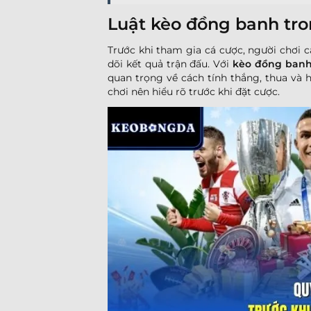
Luật kèo đồng banh tro
Trước khi tham gia cá cược, người chơi 
dõi kết quả trận đấu. Với
kèo đồng ban
quan trọng về cách tính thắng, thua và 
chơi nên hiểu rõ trước khi đặt cược.