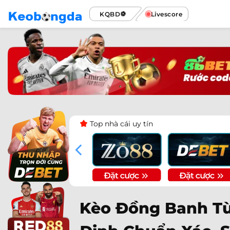
Bỏ
KQBD
Livescore
qua
nội
dung
Top nhà cái uy tín
Kèo Đồng Banh T