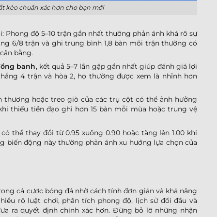
t kèo chuẩn xác hơn cho bạn mới
i: Phong độ 5–10 trận gần nhất thường phản ánh khá rõ sự
ắng 6/8 trận và ghi trung bình 1,8 bàn mỗi trận thường có
 cân bằng.
đồng banh
, kết quả 5–7 lần gặp gần nhất giúp đánh giá lợi
 thắng 4 trận và hòa 2, họ thường được xem là nhỉnh hơn
n thương hoặc treo giò của các trụ cột có thể ảnh hưởng
khi thiếu tiền đạo ghi hơn 15 bàn mỗi mùa hoặc trung vệ
 có thể thay đổi từ 0.95 xuống 0.90 hoặc tăng lên 1.00 khi
g biến động này thường phản ánh xu hướng lựa chọn của
rong cá cược bóng đá nhờ cách tính đơn giản và khả năng
hiểu rõ luật chơi, phân tích phong độ, lịch sử đối đầu và
 đưa ra quyết định chính xác hơn. Đừng bỏ lỡ những nhận