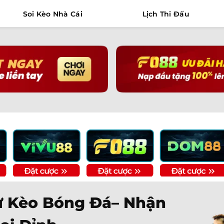
Soi Kèo Nhà Cái
Lịch Thi Đấu
ừ Kèo Bóng Đá– Nhận