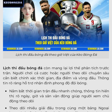
Lịch thi đấu bóng đá theo giờ Việt của Kèo Bóng Đá
Lịch thi đấu bóng đá
còn mang lại lợi thế phân tích trước
trận. Người chơi cá cược hoặc người theo dõi chuyên sâu
cần biết chính xác thời gian, địa điểm và vòng đấu. Thông
tin rõ ràng hỗ trợ nhận định phong độ đội bóng.
Nắm bắt thời gian trận đấu nhanh chóng, thông tin hiển
thị rõ ngày, giờ và sân vận động giúp người xem chủ
động theo dõi
Theo dõi nhiều giải đấu trong cùng một bảng Ngoại