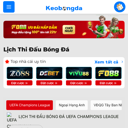
Bỏ
qua
nội
dung
Lịch Thi Đấu Bóng Đá
Top nhà cái uy tín
Xem tất cả
UEFA Champions League
Ngoại Hạng Anh
VĐQG Tây Ban Nha
LỊCH THI ĐẤU BÓNG ĐÁ UEFA CHAMPIONS LEAGUE