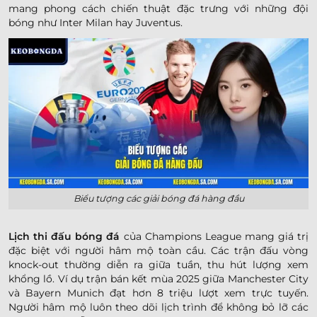
mang phong cách chiến thuật đặc trưng với những đội
bóng như Inter Milan hay Juventus.
Biểu tượng các giải bóng đá hàng đầu
Lịch thi đấu bóng đá
của Champions League mang giá trị
đặc biệt với người hâm mộ toàn cầu. Các trận đấu vòng
knock-out thường diễn ra giữa tuần, thu hút lượng xem
khổng lồ. Ví dụ trận bán kết mùa 2025 giữa Manchester City
và Bayern Munich đạt hơn 8 triệu lượt xem trực tuyến.
Người hâm mộ luôn theo dõi lịch trình để không bỏ lỡ các