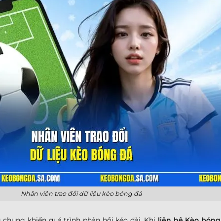
Nhân viên trao đổi dữ liệu kèo bóng đá
chung khiến quá trình phản hồi kéo dài. Khi
liên hệ Kèo bóng