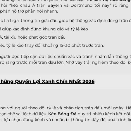
 hỏi “kèo châu Á trận Bayern vs Dortmund tối nay” rõ ràng
 phận hỗ trợ phản hồi nhanh.
c La Liga, thông tin giải đấu giúp hệ thống xác định đúng trận 
hể giúp xác định đúng khung giờ và tỷ lệ kèo
Á, tài xỉu hoặc phạt góc trận đấu
ều tỷ lệ kèo thay đổi khoảng 15–30 phút trước trận.
ười đọc tiếp cận dữ liệu chuẩn xác và tránh nhầm lẫn thông t
õ ràng trước mỗi trận đấu lớn. Nhờ vậy trải nghiệm theo dõi 
Những Quyền Lợi Xanh Chín Nhất 2026
ng với người theo dõi tỷ lệ và phân tích trận đấu mỗi ngày. H
ạn chế sai lệch dữ liệu.
Kèo Bóng Đá
duy trì nhiều kênh kết nố
 lựa chọn đúng kênh và chuẩn bị thông tin đầy đủ, quá trình liê