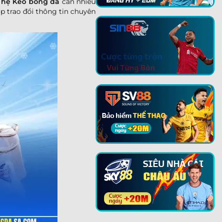
n hệ Kèo bóng đá
cần nhiều
p trao đổi thông tin chuyên