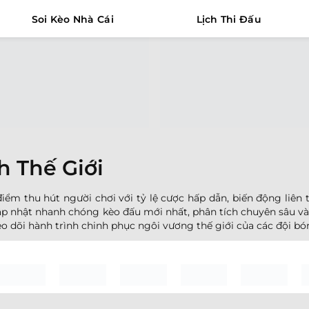
Soi Kèo Nhà Cái
Lịch Thi Đấu
h Thế Giới
iểm thu hút người chơi với tỷ lệ cược hấp dẫn, biến động liên 
ập nhật nhanh chóng kèo đấu mới nhất, phân tích chuyên sâu và
eo dõi hành trình chinh phục ngôi vương thế giới của các đội b