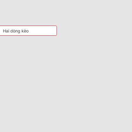
Hai dòng kèo