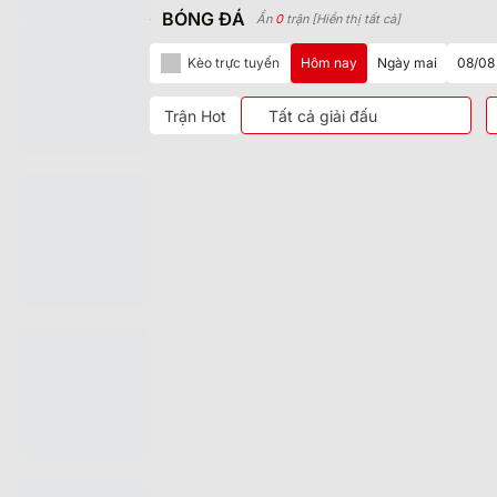
BÓNG ĐÁ
Ẩn
0
trận
[Hiển thị tất cả]
Kèo trực tuyến
Hôm nay
Ngày mai
08/08
Trận Hot
Tất cả giải đấu